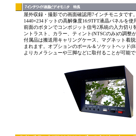
屋外収録・撮影での画面確認用7インチモニタです
1440×234ドットの高解像度16:9TFT液晶パネルを
前面のボタンでコンポジット信号2系統の入力切り
ントラスト、カラー、ティント(NTSCのみ)の調整
付属品は搬送用キャリングケース、マグネット着脱
まれます。オプションのボール＆ソケットヘッド(BH
よりカメラシューや三脚などに取付ることが可能で