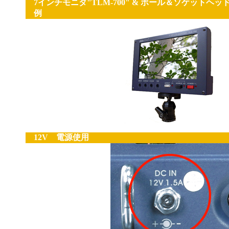
7インチモニタ"TLM-700" & ボール＆ソケットヘッド
例
12V 電源使用