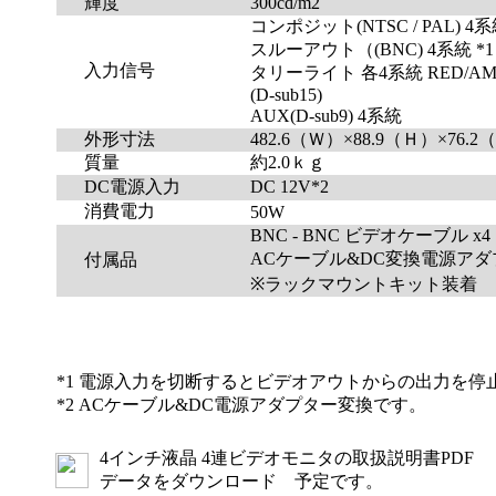
輝度
300cd/m2
コンポジット(NTSC / PAL) 4系
スルーアウト（(BNC) 4系統 *1
入力信号
タリーライト 各4系統 RED/AMB
(D-sub15)
AUX(D-sub9) 4系統
外形寸法
482.6（Ｗ）×88.9（Ｈ）×76.
質量
約2.0ｋｇ
DC電源入力
DC 12V*2
消費電力
50W
BNC - BNC ビデオケーブル x4
ACケーブル&DC変換電源アダプ
付属品
※ラックマウントキット装着 （E
*1 電源入力を切断するとビデオアウトからの出力を停
*2 ACケーブル&DC電源アダプター変換です。
4インチ液晶 4連ビデオモニタの取扱説明書PDF
データをダウンロード 予定です。