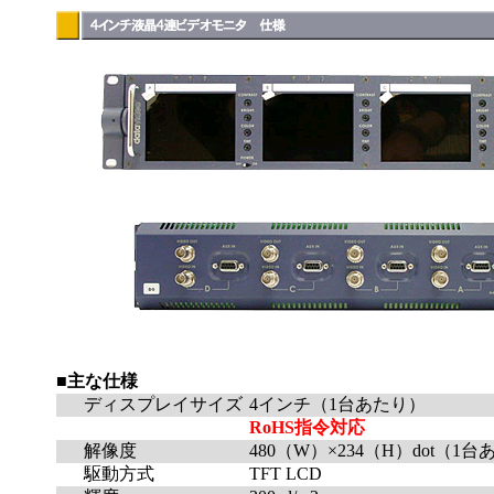
■主な仕様
ディスプレイサイズ
4インチ（1台あたり）
RoHS指令対応
解像度
480（W）×234（H）dot（1
駆動方式
TFT LCD