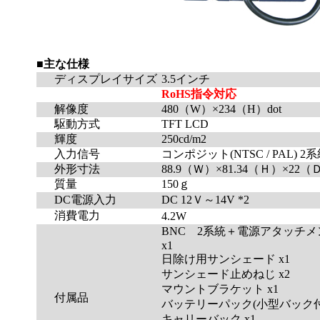
■主な仕様
ディスプレイサイズ
3.5インチ
RoHS指令対応
解像度
480（W）×234（H）dot
駆動方式
TFT LCD
輝度
250cd/m2
入力信号
コンポジット(NTSC / PAL) 2系
外形寸法
88.9（Ｗ）×81.34（Ｈ）×22（
質量
150ｇ
DC電源入力
DC 12Ｖ～14V *2
消費電力
4.2W
BNC 2系統＋電源アタッチ
x1
日除け用サンシェード x1
サンシェード止めねじ x2
マウントブラケット x1
付属品
バッテリーパック(小型バック付属
キャリーバック x1